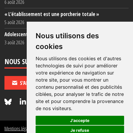
6 août 2026
« L’établissement est une porcherie totale »
5 août 2026
Adolescent·es incarcéré·es : une faillite collective
Nous utilisons des
3 août 2026
cookies
Nous utilisons des cookies et d'autres
NOUS SUIVRE
technologies de suivi pour améliorer
votre expérience de navigation sur
notre site, pour vous montrer un
S'ABONNER
contenu personnalisé et des publicités
ciblées, pour analyser le trafic de notre
site et pour comprendre la provenance
de nos visiteurs.
J'accepte
Mentions légales
Crédits
Politique de données personnelles
Je refuse