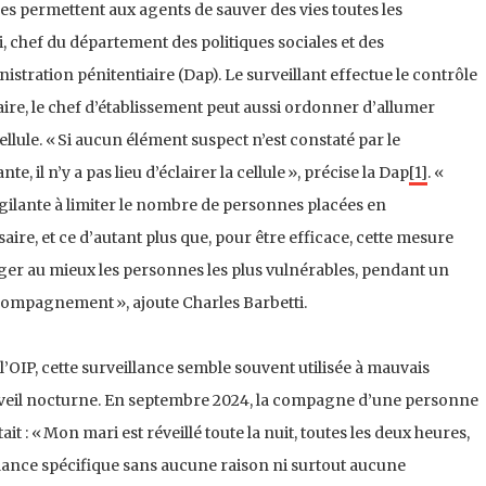
des permettent aux agents de sauver des vies toutes les
, chef du département des politiques sociales et des
nistration pénitentiaire (Dap). Le surveillant effectue le contrôle
ssaire, le chef d’établissement peut aussi ordonner d’allumer
llule. « Si aucun élément suspect n’est constaté par le
sante, il n’y a pas lieu d’éclairer la cellule », précise la Dap
[1]
. «
igilante à limiter le nombre de personnes placées en
aire, et ce d’autant plus que, pour être efficace, cette mesure
ger au mieux les personnes les plus vulnérables, pendant un
compagnement », ajoute Charles Barbetti.
’OIP, cette surveillance semble souvent utilisée à mauvais
e réveil nocturne. En septembre 2024, la compagne d’une personne
it : « Mon mari est réveillé toute la nuit, toutes les deux heures,
veillance spécifique sans aucune raison ni surtout aucune