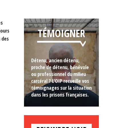
es
TÉMOIGNER
jours
n des
Détenu, ancien détenu,
proche de détenu, bénévole
ou professionnel du milieu
carcéral ? L'OIP recueille vos
témoignages sur la situation
dans les prisons françaises.