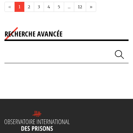
«
1
2
3
4
5
...
12
»
RECHERCHE AVANCÉE