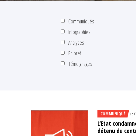
Communiqués
Infographies
Analyses
En bref
Témoignages
23 
COMMUNIQUÉ
L’Etat condamné
détenu du cent