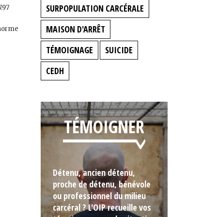
SURPOPULATION CARCÉRALE
7.97
MAISON D'ARRÊT
 norme
TÉMOIGNAGE
SUICIDE
CEDH
TÉMOIGNER
Détenu, ancien détenu,
proche de détenu, bénévole
ou professionnel du milieu
carcéral ? L'OIP recueille vos