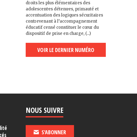
droits les plus élémentaires des
adolescent·es détenu·es, primauté et
accentuation des logiques sécuritaires
contrevenant à l’accompagnement
éducatif censé constituer le cœur du
dispositif de prise en charge, (...)
VOIR LE DERNIER NUMÉRO
NOUS SUIVRE
lité
S'ABONNER
cés