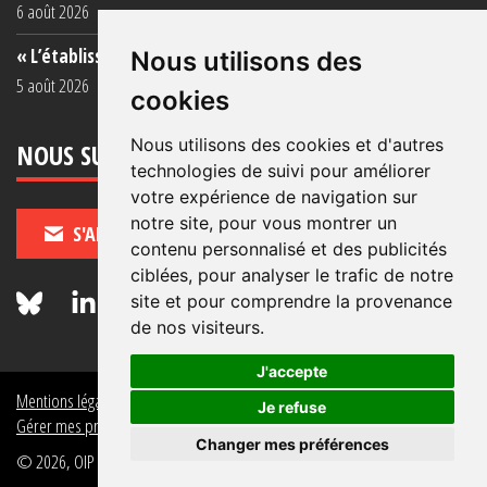
6 août 2026
« L’établissement est une porcherie totale »
Nous utilisons des
5 août 2026
cookies
Nous utilisons des cookies et d'autres
NOUS SUIVRE
technologies de suivi pour améliorer
votre expérience de navigation sur
notre site, pour vous montrer un
S'ABONNER
contenu personnalisé et des publicités
ciblées, pour analyser le trafic de notre
site et pour comprendre la provenance
de nos visiteurs.
J'accepte
Mentions légales
Crédits
Politique de données personnelles
Je refuse
Gérer mes préférences de données personnelles
Changer mes préférences
© 2026, OIP Section FR