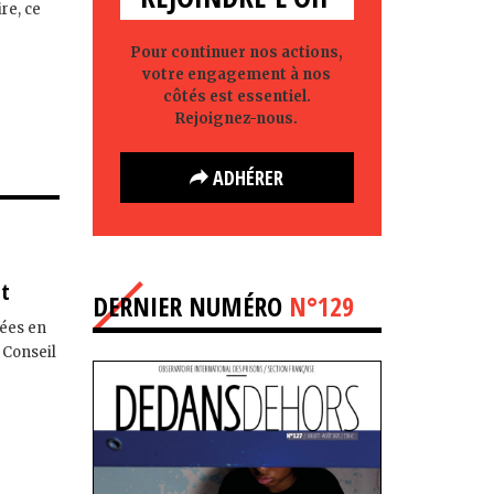
re, ce
Pour continuer nos actions,
votre engagement à nos
côtés est essentiel.
Rejoignez-nous.
ADHÉRER
at
DERNIER NUMÉRO
N°129
cées en
e Conseil