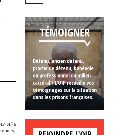
.
TÉMOIGNER
Détenu, ancien détenu,
proche de détenu, bénévole
ou professionnel du milieu
carcéral ? L'OIP recueille vos
témoignages sur la situation
dans les prisons françaises.
OIP-SF) a
REJOINDRE L'OIP
étenues,