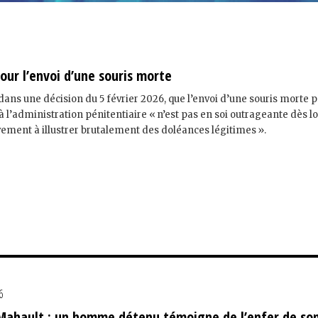
our l’envoi d’une souris morte
dans une décision du 5 février 2026, que l’envoi d’une souris morte 
l’administration pénitentiaire « n’est pas en soi outrageante dès l
ivement à illustrer brutalement des doléances légitimes ».
6
-Mahault : un homme détenu témoigne de l’enfer de so