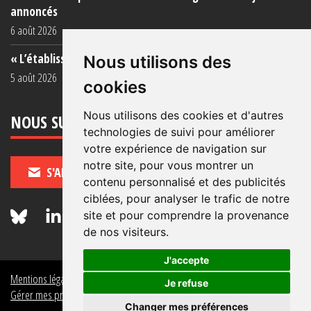
annoncés
6 août 2026
« L’établissement est une porcherie totale »
Nous utilisons des
5 août 2026
cookies
Nous utilisons des cookies et d'autres
NOUS SUIVRE
technologies de suivi pour améliorer
votre expérience de navigation sur
notre site, pour vous montrer un
S'ABONNER
contenu personnalisé et des publicités
ciblées, pour analyser le trafic de notre
site et pour comprendre la provenance
de nos visiteurs.
J'accepte
Mentions légales
Crédits
Politique de données personnelles
Je refuse
Gérer mes préférences de données personnelles
Changer mes préférences