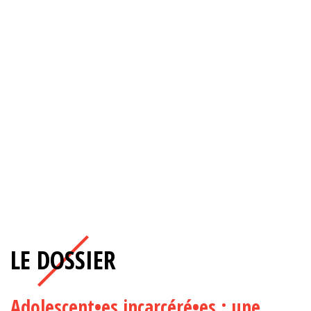
LE DOSSIER
Adolescent•es incarcéré•es : une