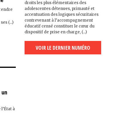
droits les plus élémentaires des
adolescent·es détenu·es, primauté et
prendre
accentuation des logiques sécuritaires
contrevenant à l’accompagnement
es (...)
éducatif censé constituer le cœur du
dispositif de prise en charge, (...)
VOIR LE DERNIER NUMÉRO
à un
l’État à
u