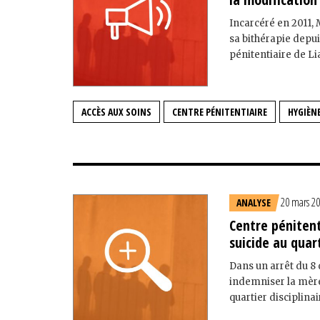
Incarcéré en 2011, M
sa bithérapie depuis
pénitentiaire de Lia
ACCÈS AUX SOINS
CENTRE PÉNITENTIAIRE
HYGIÈN
20 mars 2
ANALYSE
Centre pénitent
suicide au quart
Dans un arrêt du 8
indemniser la mère 
quartier disciplinai