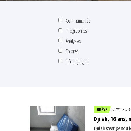
Communiqués
Infographies
Analyses
En bref
Témoignages
17 avril 2023
BRÈVE
Djilali, 16 ans,
Djilali s’est pend