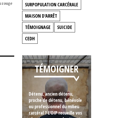
au rouge
SURPOPULATION CARCÉRALE
MAISON D'ARRÊT
TÉMOIGNAGE
SUICIDE
CEDH
TÉMOIGNER
Détenu, ancien détenu,
proche de détenu, bénévole
ou professionnel du milieu
carcéral ? L'OIP recueille vos