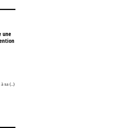
e une
ention
sa (...)