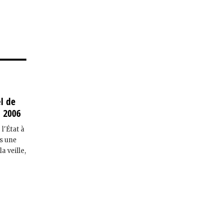
el de
n 2006
l'État à
ns une
a veille,