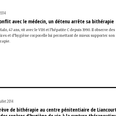
 2014
conflit avec le médecin, un détenu arrête sa bithérapie
alo, 47 ans, vit avec le VIH et l’hépatite C depuis 1990. Il observe des
ires et d’hygiène corporelle lui permettant de mieux supporter son
rapie.
uillet 2014
ève de bithérapie au centre pénitentiaire de Liancourt
 des repères d'hygiène de vie à la rupture thérapeutiq