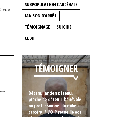
SURPOPULATION CARCÉRALE
ères »
MAISON D'ARRÊT
TÉMOIGNAGE
SUICIDE
CEDH
TÉMOIGNER
Détenu, ancien détenu,
leur
proche de détenu, bénévole
ou professionnel du milieu
carcéral ? L'OIP recueille vos