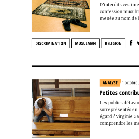
D’interdits vestim
confession musulma
menée au nom de la 
DISCRIMINATION
MUSULMAN
RELIGION
1 octobre
ANALYSE
Petites contrib
Les publics défavor
surreprésentés en p
égard ? Virginie Ga
comprendre les méc