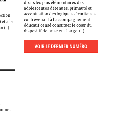
droits les plus élémentaires des
adolescent·es détenu·es, primauté et
accentuation des logiques sécuritaires
ection
contrevenant à l’accompagnement
 et à la
éducatif censé constituer le cœur du
(...)
dispositif de prise en charge, (...)
VOIR LE DERNIER NUMÉRO
t
sonnes