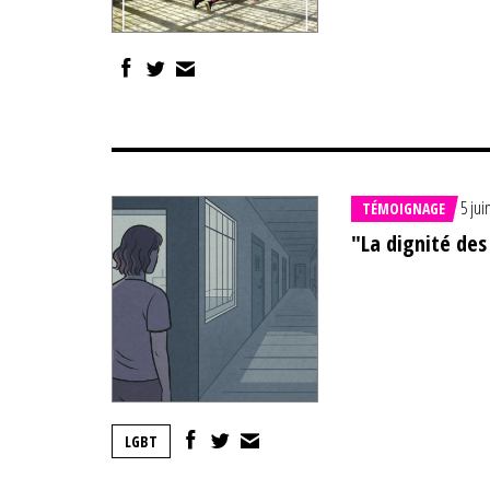
5 jui
TÉMOIGNAGE
"La dignité des
LGBT