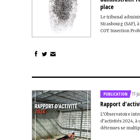
place
Le tribunal adminis
Strasbourg (SAF), à
CGT Insertion Proba
11 ju
PUBLICATION
Rapport d'activ
L’Observatoire inte
d’activités 2024, 
détenues se multipl