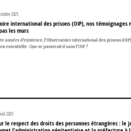
octobre 2025
oire international des prisons (OIP), nos témoignages 
pas les murs
nte années d’existence, l’Observatoire international des prisons (OIP
n essentielle : Que se passerait-il sans l’OIP ?
août 2025
ur le respect des droits des personnes étrangères : le 
emet l’administration pénitentiaire et la préfecture à 