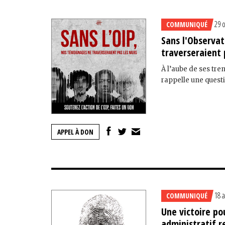
29 
COMMUNIQUÉ
Sans l'Observat
traverseraient 
À l’aube de ses tre
rappelle une questio
APPEL À DON
18 
COMMUNIQUÉ
Une victoire po
administratif r