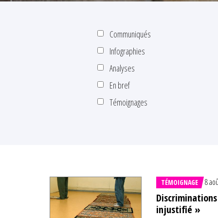
Communiqués
Infographies
Analyses
En bref
Témoignages
8 ao
TÉMOIGNAGE
Discriminations
injustifié »