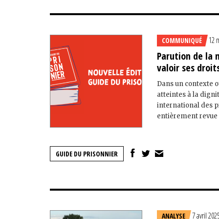
12 
COMMUNIQUÉ
Parution de la 
valoir ses droit
Dans un contexte où
atteintes à la dign
international des p
entièrement revue et
GUIDE DU PRISONNIER
7 avril 202
ANALYSE