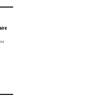
aire
les