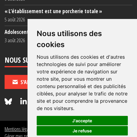
« L’établissement est une porcherie totale »
5 août 2026
Adolescent·es incarcéré·es : une faillite collective
Nous utilisons des
3 août 2026
cookies
Nous utilisons des cookies et d'autres
NOUS SUIVRE
technologies de suivi pour améliorer
votre expérience de navigation sur
notre site, pour vous montrer un
S'ABONNER
contenu personnalisé et des publicités
ciblées, pour analyser le trafic de notre
site et pour comprendre la provenance
de nos visiteurs.
J'accepte
Mentions légales
Crédits
Politique de données personnelles
Je refuse
Gérer mes préférences de données personnelles