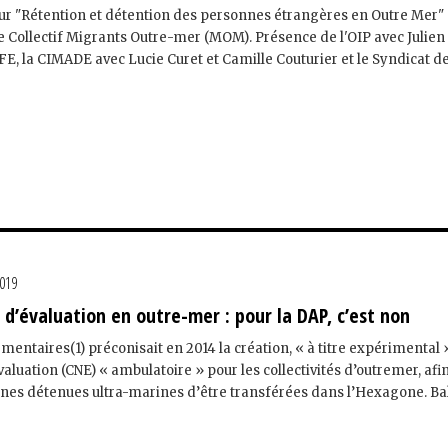
ur "Rétention et détention des personnes étrangères en Outre Mer"
e Collectif Migrants Outre-mer (MOM). Présence de l'OIP avec Julien
FE, la CIMADE avec Lucie Curet et Camille Couturier et le Syndicat de
2019
 d’évaluation en outre-mer : pour la DAP, c’est non
entaires(1) préconisait en 2014 la création, « à titre expérimental 
valuation (CNE) « ambulatoire » pour les collectivités d’outremer, afi
nnes détenues ultra-marines d’être transférées dans l’Hexagone. B