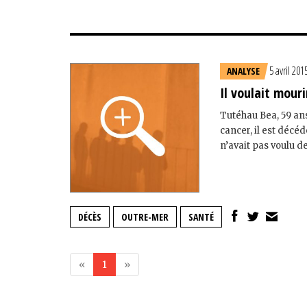
5 avril 201
ANALYSE
Il voulait mouri
Tutéhau Bea, 59 ans
cancer, il est décéd
n’avait pas voulu d
DÉCÈS
OUTRE-MER
SANTÉ
«
1
»