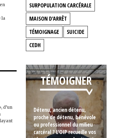
SURPOPULATION CARCÉRALE
 en
MAISON D'ARRÊT
 la
TÉMOIGNAGE
SUICIDE
CEDH
TÉMOIGNER
», d’un
Détenu, ancien détenu,
n
proche de détenu, bénévole
alayant
ou professionnel du milieu
carcéral ? L'OIP recueille vos