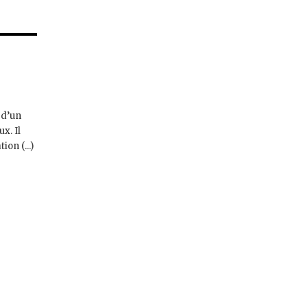
 d’un
x. Il
on (...)