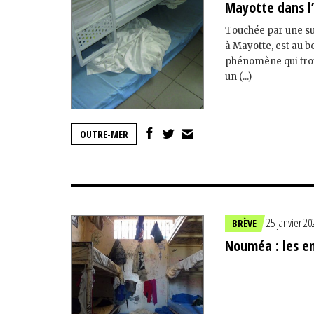
Mayotte dans l
Touchée par une su
à Mayotte, est au b
phénomène qui trou
un (...)
OUTRE-MER
25 janvier 20
BRÈVE
Nouméa : les e