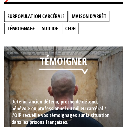
SURPOPULATION CARCÉRALE
MAISON D'ARRÊT
TÉMOIGNAGE
SUICIDE
CEDH
TÉMOIGNER
Détenu, ancien détenu, proche de détenu,
bénévole ou professionnel du milieu carcéral ?
L'OIP recueille vos témoignages sur la situation
dans les prisons françaises.