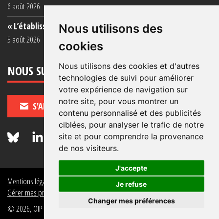
6 août 2026
« L’établissement est une porcherie totale »
Nous utilisons des
5 août 2026
cookies
Nous utilisons des cookies et d'autres
NOUS SUIVRE
technologies de suivi pour améliorer
votre expérience de navigation sur
notre site, pour vous montrer un
S'ABONNER
contenu personnalisé et des publicités
ciblées, pour analyser le trafic de notre
site et pour comprendre la provenance
de nos visiteurs.
J'accepte
Mentions légales
Crédits
Politique de données personnelles
Je refuse
Gérer mes préférences de données personnelles
Changer mes préférences
© 2026, OIP Section FR