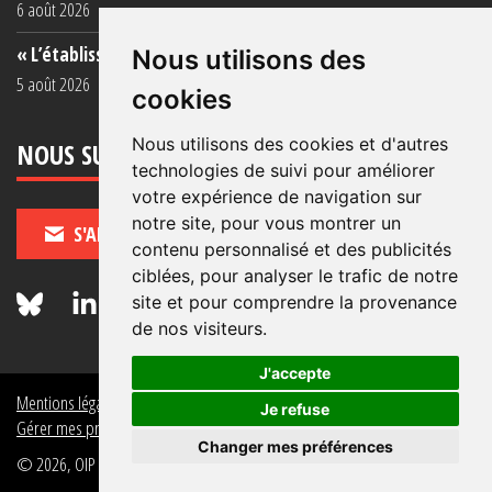
6 août 2026
« L’établissement est une porcherie totale »
Nous utilisons des
5 août 2026
cookies
Nous utilisons des cookies et d'autres
NOUS SUIVRE
technologies de suivi pour améliorer
votre expérience de navigation sur
notre site, pour vous montrer un
S'ABONNER
contenu personnalisé et des publicités
ciblées, pour analyser le trafic de notre
site et pour comprendre la provenance
de nos visiteurs.
J'accepte
Mentions légales
Crédits
Politique de données personnelles
Je refuse
Gérer mes préférences de données personnelles
Changer mes préférences
© 2026, OIP Section FR