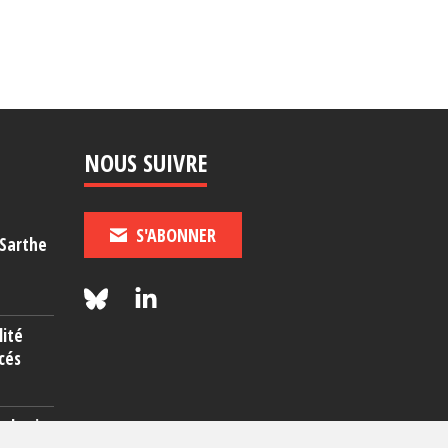
NOUS SUIVRE
S'ABONNER
-Sarthe
lité
cés
rcherie