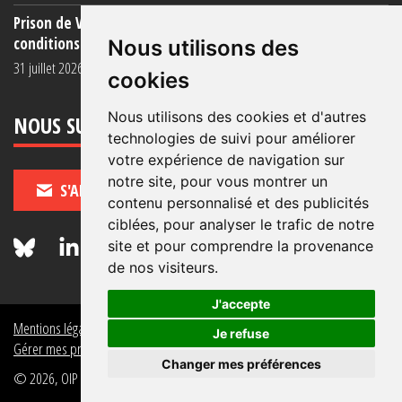
Prison de Vendin-le-Vieil : témoignage de familles sur les
conditions (...)
Nous utilisons des
31 juillet 2026
cookies
Nous utilisons des cookies et d'autres
NOUS SUIVRE
technologies de suivi pour améliorer
votre expérience de navigation sur
notre site, pour vous montrer un
S'ABONNER
contenu personnalisé et des publicités
ciblées, pour analyser le trafic de notre
site et pour comprendre la provenance
de nos visiteurs.
J'accepte
Mentions légales
Crédits
Politique de données personnelles
Je refuse
Gérer mes préférences de données personnelles
Changer mes préférences
© 2026, OIP Section FR