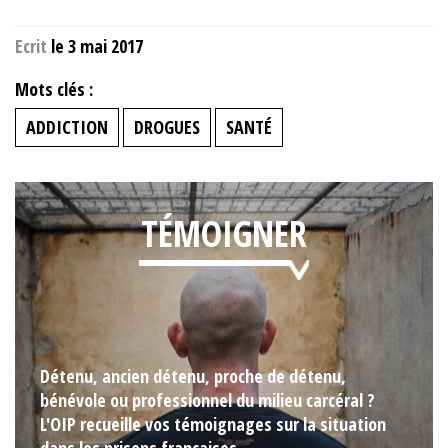
Ecrit
le 3 mai 2017
Mots clés :
ADDICTION
DROGUES
SANTÉ
TÉMOIGNER
Détenu, ancien détenu, proche de détenu,
bénévole ou professionnel du milieu carcéral ?
L'OIP recueille vos témoignages sur la situation
dans les prisons françaises.