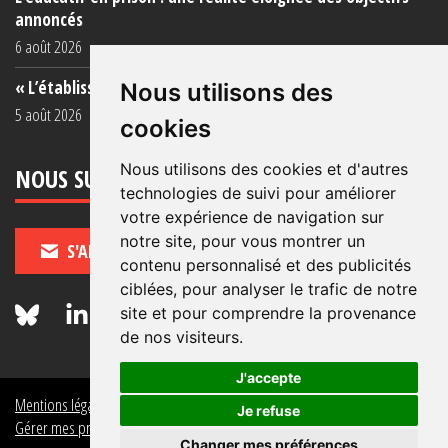
annoncés
6 août 2026
« L’établissement est une porcherie totale »
Nous utilisons des
5 août 2026
cookies
Nous utilisons des cookies et d'autres
NOUS SUIVRE
technologies de suivi pour améliorer
votre expérience de navigation sur
notre site, pour vous montrer un
S'ABONNER
contenu personnalisé et des publicités
ciblées, pour analyser le trafic de notre
site et pour comprendre la provenance
de nos visiteurs.
J'accepte
Mentions légales
Crédits
Politique de données personnelles
Je refuse
Gérer mes préférences de données personnelles
Changer mes préférences