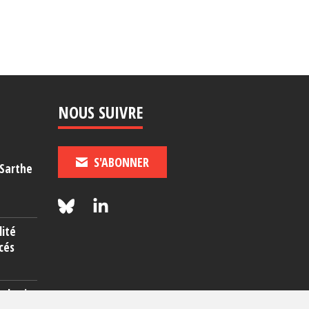
NOUS SUIVRE
S'ABONNER
-Sarthe
lité
cés
rcherie