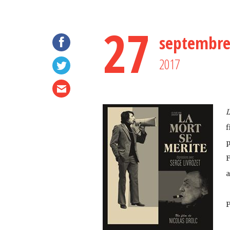
27
septembr
2017
L
f
p
F
a
P