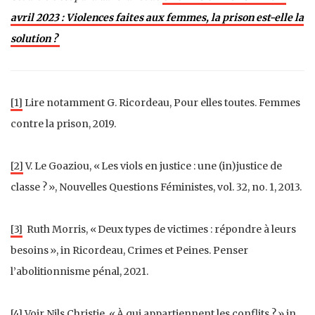
avril 2023 : Violences faites aux femmes, la prison est-elle la
solution ?
[1]
Lire notamment G. Ricordeau, Pour elles toutes. Femmes
contre la prison, 2019.
[2]
V. Le Goaziou, « Les viols en justice : une (in)justice de
classe ? », Nouvelles Questions Féministes, vol. 32, no. 1, 2013.
[3]
Ruth Morris, « Deux types de victimes : répondre à leurs
besoins », in Ricordeau, Crimes et Peines. Penser
l’abolitionnisme pénal, 2021.
[4]
Voir Nils Christie, « À qui appartiennent les conflits ? » in