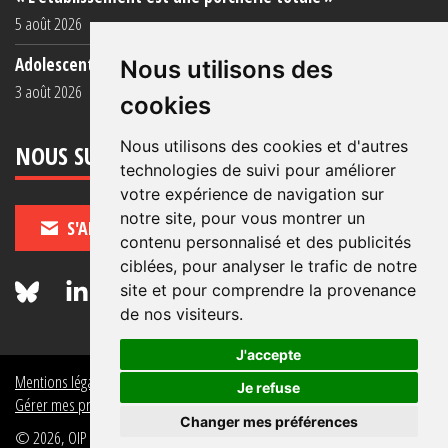
5 août 2026
Adolescent·es incarcéré·es : une faillite collective
Nous utilisons des
3 août 2026
cookies
Nous utilisons des cookies et d'autres
NOUS SUIVRE
technologies de suivi pour améliorer
votre expérience de navigation sur
notre site, pour vous montrer un
S'ABONNER
contenu personnalisé et des publicités
ciblées, pour analyser le trafic de notre
site et pour comprendre la provenance
de nos visiteurs.
J'accepte
Mentions légales
Crédits
Politique de données personnelles
Je refuse
Gérer mes préférences de données personnelles
Changer mes préférences
© 2026, OIP Section FR