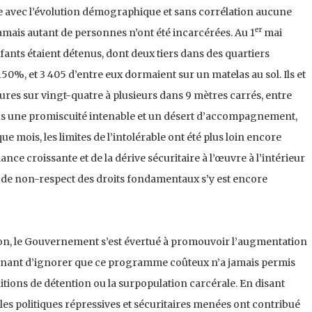
avec l’évolution démographique et sans corrélation aucune
er
jamais autant de personnes n’ont été incarcérées. Au 1
mai
nts étaient détenus, dont deux tiers dans des quartiers
150%, et 3 405 d’entre eux dormaient sur un matelas au sol. Ils et
eures sur vingt-quatre à plusieurs dans 9 mètres carrés, entre
ans une promiscuité intenable et un désert d’accompagnement,
ue mois, les limites de l’intolérable ont été plus loin encore
nce croissante et de la dérive sécuritaire à l’œuvre à l’intérieur
e de non-respect des droits fondamentaux s’y est encore
ion, le Gouvernement s’est évertué à promouvoir l’augmentation
gnant d’ignorer que ce programme coûteux n’a jamais permis
ditions de détention ou la surpopulation carcérale. En disant
 les politiques répressives et sécuritaires menées ont contribué