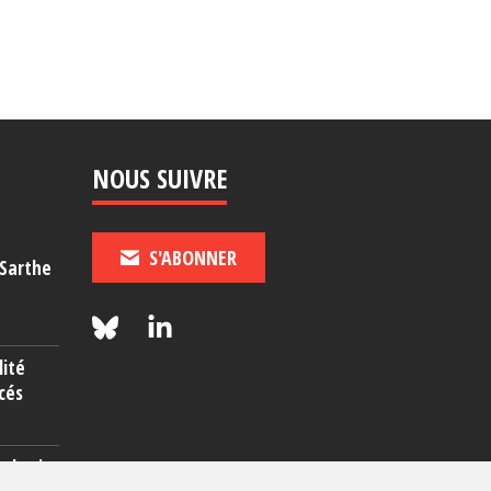
NOUS SUIVRE
S'ABONNER
-Sarthe
lité
cés
rcherie