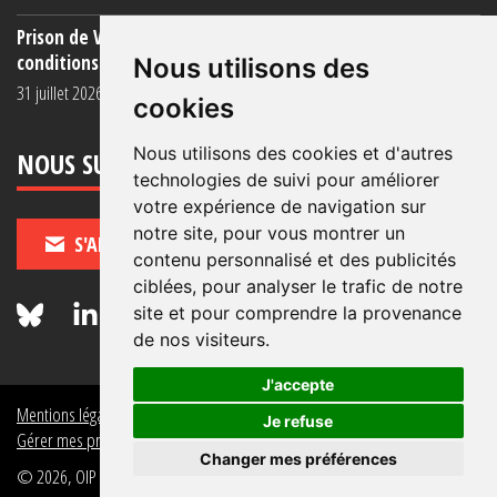
Prison de Vendin-le-Vieil : témoignage de familles sur les
conditions (...)
Nous utilisons des
31 juillet 2026
cookies
Nous utilisons des cookies et d'autres
NOUS SUIVRE
technologies de suivi pour améliorer
votre expérience de navigation sur
notre site, pour vous montrer un
S'ABONNER
contenu personnalisé et des publicités
ciblées, pour analyser le trafic de notre
site et pour comprendre la provenance
de nos visiteurs.
J'accepte
Mentions légales
Crédits
Politique de données personnelles
Je refuse
Gérer mes préférences de données personnelles
Changer mes préférences
© 2026, OIP Section FR