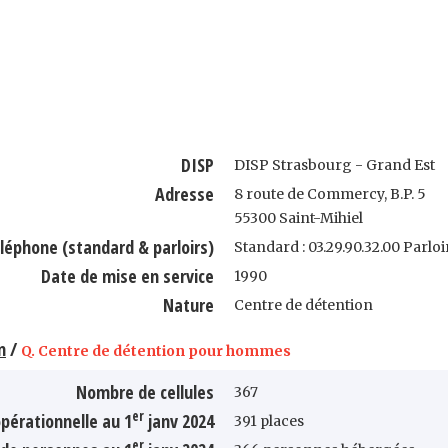
DISP
DISP Strasbourg - Grand Est
Adresse
8 route de Commercy, B.P. 5
55300 Saint-Mihiel
léphone (standard & parloirs)
Standard : 03.29.90.32.00 Parloir
Date de mise en service
1990
Nature
Centre de détention
n
/
Q. Centre de détention pour hommes
Nombre de cellules
367
er
pérationnelle au 1
janv 2024
391 places
er