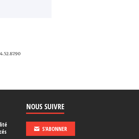
4.52.87.90
NOUS SUIVRE
lité
S'ABONNER
cés