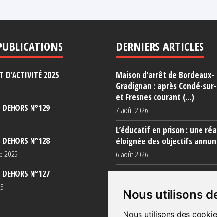
PUBLICATIONS
DERNIERS ARTICLES
 D'ACTIVITÉ 2025
Maison d’arrêt de Bordeaux-
Gradignan : après Condé-sur
et Fresnes courant (...)
 DEHORS N°129
7 août 2026
L’éducatif en prison : une réa
 DEHORS N°128
éloignée des objectifs annon
e 2025
6 août 2026
 DEHORS N°127
« L’établissement est une po
totale »
25
Nous utilisons d
5 août 2026
Nous utilisons des cookie