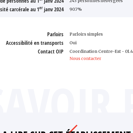
de personnes au 1
janv 2024
243 personnes hébergées
er
sité carcérale au 1
janv 2024
90.7%
Parloirs
Parloirs simples
Accessibilité en transports
Oui
Contact OIP
Coordination Centre-Est - 01.4
Nous contacter
SAVOIR 