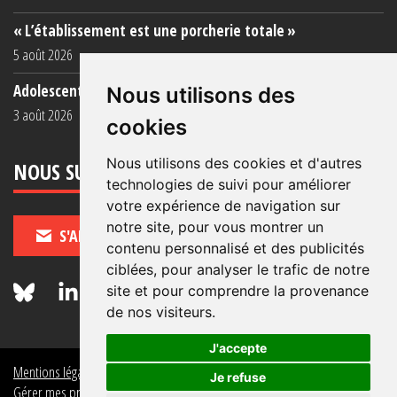
« L’établissement est une porcherie totale »
5 août 2026
Adolescent·es incarcéré·es : une faillite collective
Nous utilisons des
3 août 2026
cookies
Nous utilisons des cookies et d'autres
NOUS SUIVRE
technologies de suivi pour améliorer
votre expérience de navigation sur
notre site, pour vous montrer un
S'ABONNER
contenu personnalisé et des publicités
ciblées, pour analyser le trafic de notre
site et pour comprendre la provenance
de nos visiteurs.
J'accepte
Mentions légales
Crédits
Politique de données personnelles
Je refuse
Gérer mes préférences de données personnelles