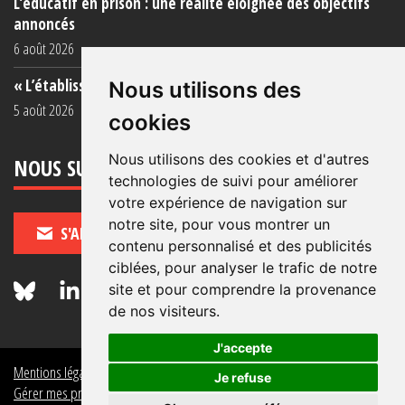
L’éducatif en prison : une réalité éloignée des objectifs
annoncés
6 août 2026
« L’établissement est une porcherie totale »
Nous utilisons des
5 août 2026
cookies
Nous utilisons des cookies et d'autres
NOUS SUIVRE
technologies de suivi pour améliorer
votre expérience de navigation sur
notre site, pour vous montrer un
S'ABONNER
contenu personnalisé et des publicités
ciblées, pour analyser le trafic de notre
site et pour comprendre la provenance
de nos visiteurs.
J'accepte
Mentions légales
Crédits
Politique de données personnelles
Je refuse
Gérer mes préférences de données personnelles