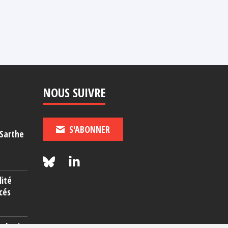
NOUS SUIVRE
S'ABONNER
-Sarthe
lité
cés
rcherie