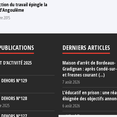
ction du travail épingle la
 d’Angoulême
re 2015
PUBLICATIONS
DERNIERS ARTICLES
 D'ACTIVITÉ 2025
Maison d’arrêt de Bordeaux-
Gradignan : après Condé-sur
et Fresnes courant (...)
 DEHORS N°129
7 août 2026
L’éducatif en prison : une réa
 DEHORS N°128
éloignée des objectifs annon
e 2025
6 août 2026
 DEHORS N°127
« L’établissement est une po