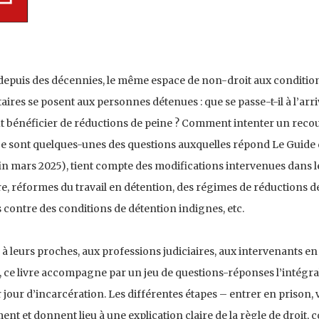
 depuis des décennies, le même espace de non-droit aux condition
ires se posent aux personnes détenues : que se passe-t-il à l’ar
ut bénéficier de réductions de peine ? Comment intenter un recou
 Ce sont quelques-unes des questions auxquelles répond Le Guide 
 fin mars 2025), tient compte des modifications intervenues dans 
e, réformes du travail en détention, des régimes de réductions de 
 contre des conditions de détention indignes, etc.
 leurs proches, aux professions judiciaires, aux intervenants en m
n, ce livre accompagne par un jeu de questions-réponses l’intégra
 jour d’incarcération. Les différentes étapes – entrer en prison, v
nt et donnent lieu à une explication claire de la règle de droit,