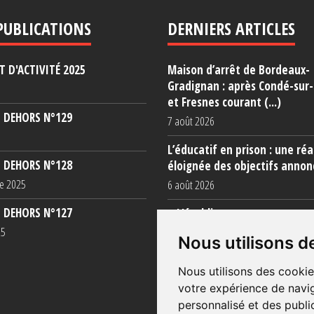
PUBLICATIONS
DERNIERS ARTICLES
 D'ACTIVITÉ 2025
Maison d’arrêt de Bordeaux-
Gradignan : après Condé-sur
et Fresnes courant (...)
 DEHORS N°129
7 août 2026
L’éducatif en prison : une réa
 DEHORS N°128
éloignée des objectifs annon
e 2025
6 août 2026
 DEHORS N°127
« L’établissement est une po
totale »
25
Nous utilisons d
5 août 2026
Nous utilisons des cookie
votre expérience de navig
personnalisé et des public