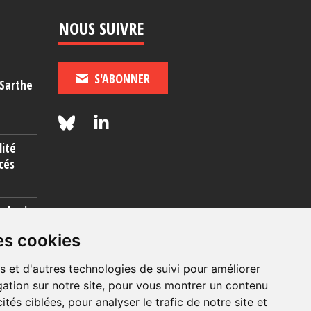
NOUS SUIVRE
S'ABONNER
-Sarthe
lité
cés
rcherie
es cookies
s et d'autres technologies de suivi pour améliorer
ation sur notre site, pour vous montrer un contenu
ités ciblées, pour analyser le trafic de notre site et