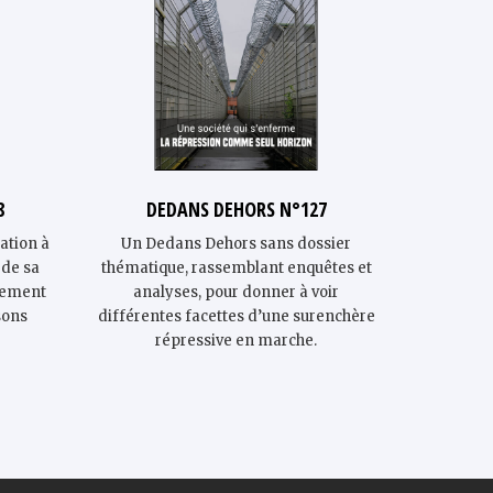
8
DEDANS DEHORS N°127
Rapp
Observa
ation à
Un Dedans Dehors sans dossier
 de sa
thématique, rassemblant enquêtes et
L’Obser
rgement
analyses, pour donner à voir
prisons –
sons
différentes facettes d’une surenchère
publie so
répressive en marche.
un moment
droits f