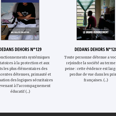
DEDANS DEHORS N°129
DEDANS DEHORS N°12
onctionnements systémiques
Toute personne détenue a voc
tatoires à la protection et aux
rejoindre la société au terme
ts les plus élémentaires des
peine : cette évidence est la
cent·es détenu·es, primauté et
perdue de vue dans les pri
ation des logiques sécuritaires
françaises. (...)
evenant à l’accompagnement
éducatif (...)