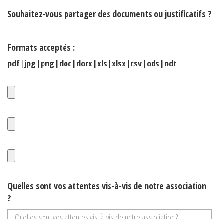
Souhaitez-vous partager des documents ou justificatifs ?
Formats acceptés :
pdf|jpg|png|doc|docx|xls|xlsx|csv|ods|odt
Quelles sont vos attentes vis-à-vis de notre association
?