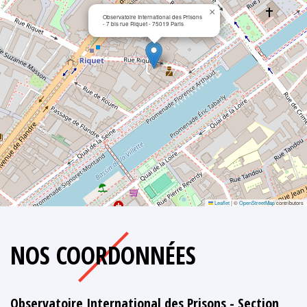
×
Observatoire International des Prisons
- 7 bis rue Riquet - 75019 Paris
Leaflet
|
©
OpenStreetMap
contributors
NOS COORDONNÉES
Observatoire International des Prisons - Section