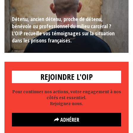
Détenu, ancien détenu, proche de détenu,
bénévole ou professionnel du milieu carcéral ?
L'OIP recueille vos témoignages sur la situation
dans les prisons françaises.
REJOINDRE L'OIP
Pour continuer nos actions, votre engagement à nos
côtés est essentiel.
Rejoignez-nous.
ADHÉRER