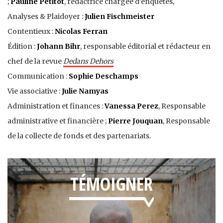
;
Pauline Petitot
, rédactrice chargée d’enquêtes,
Analyses & Plaidoyer :
Julien Fischmeister
Contentieux :
Nicolas Ferran
Édition :
Johann Bihr
, responsable éditorial et rédacteur en
chef de la revue
Dedans Dehors
Communication :
Sophie Deschamps
Vie associative :
Julie Namyas
Administration et finances :
Vanessa Perez
, Responsable
administrative et financière ;
Pierre Jouquan
, Responsable
de la collecte de fonds et des partenariats.
TÉMOIGNER