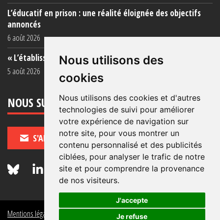
L’éducatif en prison : une réalité éloignée des objectifs
annoncés
6 août 2026
« L’établissement est une porcherie totale »
Nous utilisons des
5 août 2026
cookies
Nous utilisons des cookies et d'autres
NOUS SUIVRE
technologies de suivi pour améliorer
votre expérience de navigation sur
notre site, pour vous montrer un
S'ABONNER
contenu personnalisé et des publicités
ciblées, pour analyser le trafic de notre
site et pour comprendre la provenance
de nos visiteurs.
J'accepte
Mentions légales
Crédits
Politique de données personnelles
Je refuse