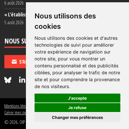
6 août 2026
« L’établissement est une porcherie totale »
Nous utilisons des
5 août 2026
cookies
Nous utilisons des cookies et d'autres
NOUS SUIVRE
technologies de suivi pour améliorer
votre expérience de navigation sur
notre site, pour vous montrer un
S'ABONNER
contenu personnalisé et des publicités
ciblées, pour analyser le trafic de notre
site et pour comprendre la provenance
de nos visiteurs.
J'accepte
Mentions légales
Crédits
Politique de données personnelles
Je refuse
Gérer mes préférences de données personnelles
Changer mes préférences
© 2026, OIP Section FR