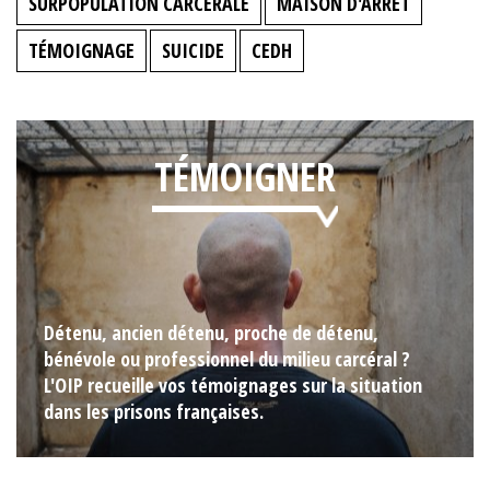
SURPOPULATION CARCÉRALE
MAISON D'ARRÊT
TÉMOIGNAGE
SUICIDE
CEDH
TÉMOIGNER
Détenu, ancien détenu, proche de détenu,
bénévole ou professionnel du milieu carcéral ?
L'OIP recueille vos témoignages sur la situation
dans les prisons françaises.