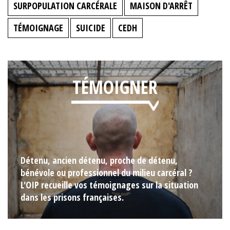
SURPOPULATION CARCÉRALE
MAISON D'ARRÊT
TÉMOIGNAGE
SUICIDE
CEDH
TÉMOIGNER
Détenu, ancien détenu, proche de détenu,
bénévole ou professionnel du milieu carcéral ?
L'OIP recueille vos témoignages sur la situation
dans les prisons françaises.