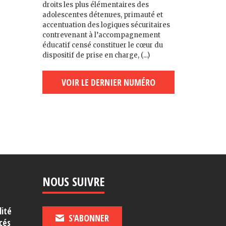
droits les plus élémentaires des
adolescent·es détenu·es, primauté et
accentuation des logiques sécuritaires
contrevenant à l’accompagnement
éducatif censé constituer le cœur du
dispositif de prise en charge, (...)
VOIR LE DERNIER NUMÉRO
NOUS SUIVRE
lité
S'ABONNER
cés