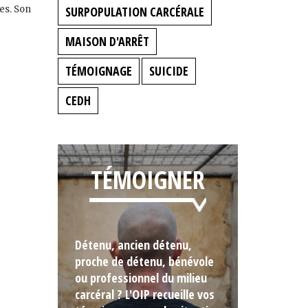
es. Son
SURPOPULATION CARCÉRALE
MAISON D'ARRÊT
TÉMOIGNAGE
SUICIDE
CEDH
TÉMOIGNER
Détenu, ancien détenu,
proche de détenu, bénévole
ou professionnel du milieu
carcéral ? L'OIP recueille vos