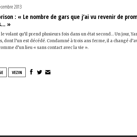
écembre 2013
prison : « Le nombre de gars que j’ai vu revenir de pr
... »
, le volant qu’il prend plusieurs fois dans un état second… Un jour, Ya
, dont l’un est décédé. Condamné à trois ans ferme, il a changé d’av
 comme d’un lieu « sans contact avec la vie ».
GE
VEZIN