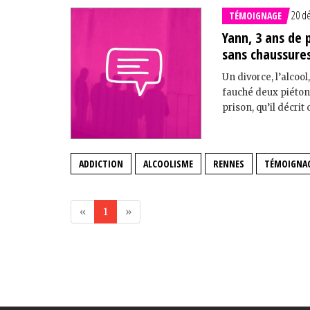
20 d
TÉMOIGNAGE
Yann, 3 ans de 
sans chaussures
Un divorce, l’alcool
fauché deux piétons
prison, qu’il décrit
ADDICTION
ALCOOLISME
RENNES
TÉMOIGNA
«
1
»