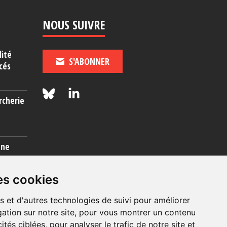
NOUS SUIVRE
lité
S'ABONNER
cés
rcherie
une
es cookies
s et d'autres technologies de suivi pour améliorer
ation sur notre site, pour vous montrer un contenu
ités ciblées, pour analyser le trafic de notre site et