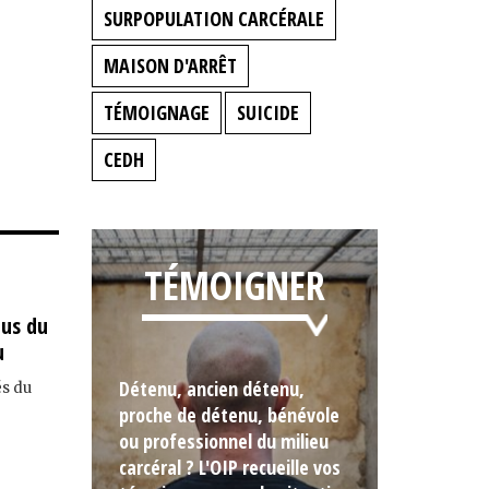
SURPOPULATION CARCÉRALE
MAISON D'ARRÊT
TÉMOIGNAGE
SUICIDE
CEDH
TÉMOIGNER
nus du
u
Détenu, ancien détenu,
és du
proche de détenu, bénévole
ou professionnel du milieu
carcéral ? L'OIP recueille vos