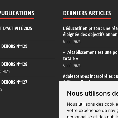
PUBLICATIONS
DERNIERS ARTICLES
 D'ACTIVITÉ 2025
L’éducatif en prison : une réa
éloignée des objectifs annon
6 août 2026
 DEHORS N°129
« L’établissement est une po
totale »
 DEHORS N°128
5 août 2026
e 2025
Adolescent·es incarcéré·es : 
 DEHORS N°127
faillite collective
25
3 août 2026
Nous utilisons d
Nous utilisons des cookie
votre expérience de navig
personnalisé et des public