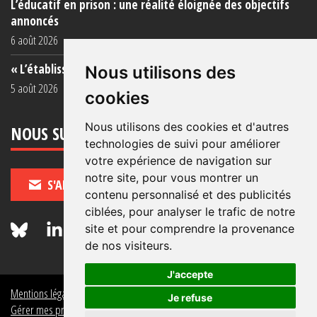
L’éducatif en prison : une réalité éloignée des objectifs
annoncés
6 août 2026
« L’établissement est une porcherie totale »
Nous utilisons des
5 août 2026
cookies
Nous utilisons des cookies et d'autres
NOUS SUIVRE
technologies de suivi pour améliorer
votre expérience de navigation sur
notre site, pour vous montrer un
S'ABONNER
contenu personnalisé et des publicités
ciblées, pour analyser le trafic de notre
site et pour comprendre la provenance
de nos visiteurs.
J'accepte
Mentions légales
Crédits
Politique de données personnelles
Je refuse
Gérer mes préférences de données personnelles