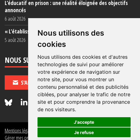
L’éducatif en prison : une réalité éloignée des objectifs
annoncés
6 août 2026
« L’établissement est une porcherie totale »
Nous utilisons des
5 août 2026
cookies
Nous utilisons des cookies et d'autres
NOUS SUIVRE
technologies de suivi pour améliorer
votre expérience de navigation sur
notre site, pour vous montrer un
S'ABONNER
contenu personnalisé et des publicités
ciblées, pour analyser le trafic de notre
site et pour comprendre la provenance
de nos visiteurs.
J'accepte
Mentions légales
Crédits
Politique de données personnelles
Je refuse
Gérer mes préférences de données personnelles