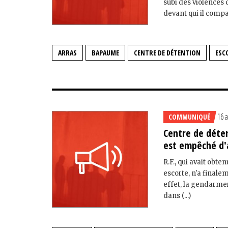
subi des violences 
devant qui il compar
ARRAS
BAPAUME
CENTRE DE DÉTENTION
ESC
16 a
COMMUNIQUÉ
Centre de déte
est empêché d'
R.F., qui avait obt
escorte, n'a finale
effet, la gendarmer
dans (...)