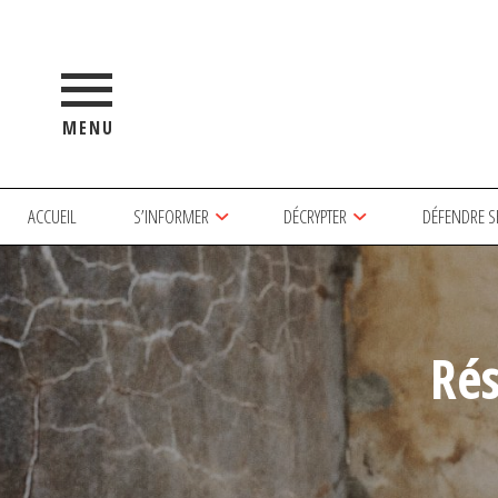
MENU
ACCUEIL
S’INFORMER
DÉCRYPTER
DÉFENDRE S
Ré