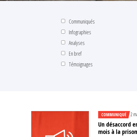
Communiqués
Infographies
Analyses
En bref
Témoignages
2 m
COMMUNIQUÉ
Un désaccord e
mois à la pris