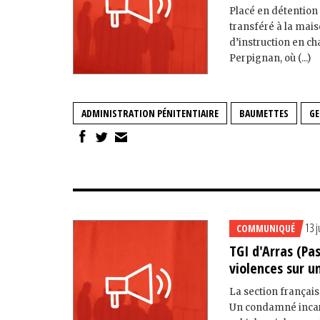
Placé en détention 
transféré à la mais
d’instruction en ch
Perpignan, où (...)
ADMINISTRATION PÉNITENTIAIRE
BAUMETTES
GE
13 j
COMMUNIQUÉ
TGI d'Arras (Pa
violences sur u
La section français
Un condamné incarc