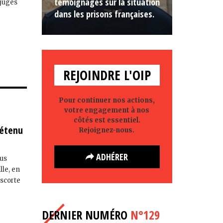
témoignages sur la situation
 juges
dans les prisons françaises.
REJOINDRE L'OIP
Pour continuer nos actions,
votre engagement à nos
côtés est essentiel.
détenu
Rejoignez-nous.
ADHÉRER
ous
lle, en
escorte
DERNIER NUMÉRO
N°129