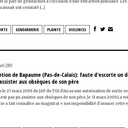
de la part de gendarmes à l'occasion d'une extraction judiciaire. Les
aissait ont constaté (...)
ORTE
GENDARMERIE
PLAINTE
VIOLENCES
vril 2009
ntion de Bapaume (Pas-de-Calais): faute d'escorte un 
assister aux obsèques de son père
enu le 27 mars 2009 du JAP du TGI d'Arras une autorisation de sortie s
ment pas pu assister aux obsèques de son père, le 31 mars 2009.La vei
ie a fait connaître au magistrat « son impossibilité d'assurer cette 