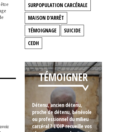
SURPOPULATION CARCÉRALE
 être
juge
MAISON D'ARRÊT
de
TÉMOIGNAGE
SUICIDE
CEDH
TÉMOIGNER
Détenu, ancien détenu,
proche de détenu, bénévole
ou professionnel du milieu
carcéral ? L'OIP recueille vos
avoir