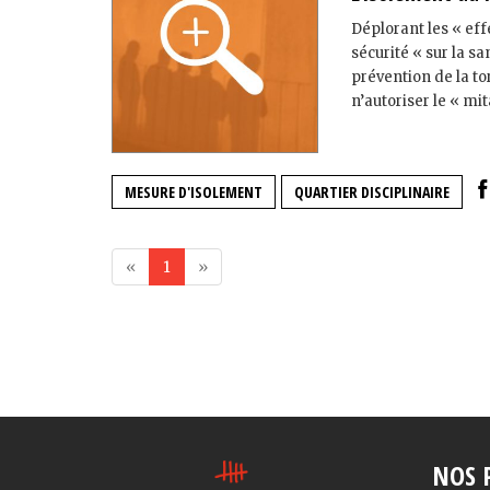
Déplorant les « ef
sécurité « sur la s
prévention de la t
n’autoriser le « mita
MESURE D'ISOLEMENT
QUARTIER DISCIPLINAIRE
«
1
»
NOS 