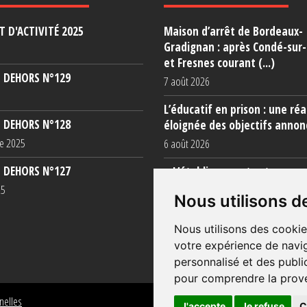
 D'ACTIVITÉ 2025
Maison d’arrêt de Bordeaux-
Gradignan : après Condé-sur
et Fresnes courant (...)
 DEHORS N°129
7 août 2026
L’éducatif en prison : une réa
 DEHORS N°128
éloignée des objectifs annon
e 2025
6 août 2026
 DEHORS N°127
« L’établissement est une po
totale »
25
Nous utilisons d
5 août 2026
Nous utilisons des cookie
votre expérience de navig
personnalisé et des public
pour comprendre la prove
nelles
J'accepte
Je refuse
C