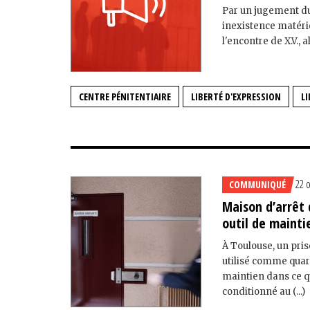
Par un jugement du 
inexistence matérie
l'encontre de X.V.,
CENTRE PÉNITENTIAIRE
LIBERTÉ D'EXPRESSION
LI
22 
COMMUNIQUÉ
Maison d’arrêt
outil de mainti
À Toulouse, un pris
utilisé comme quar
maintien dans ce q
conditionné au (...)