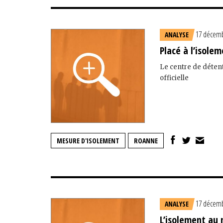
17 décemb
ANALYSE
Placé à l’isole
Le centre de déten
officielle
MESURE D'ISOLEMENT
ROANNE
17 décemb
ANALYSE
L’isolement au