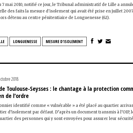
7 mai 2010, notifié ce jour, le Tribunal administratif de Lille a annu
lle des faits la mesure d'isolement qui avait été prise en juillet 2007
 alors détenu au centre pénitentiaire de Longuenesse (62).
LLE
LONGUENESSE
MESURE D'ISOLEMENT
octobre 2018
 de Toulouse-Seysses : le chantage à la protection com
en de l’ordre
onnier identifié comme « vulnérable » a été placé au quartier arrivan
tier d’isolement par défaut. D’après un document transmis à l’OIP, l
uartier des personnes qui y sont envoyées pour assurer leur sécurit