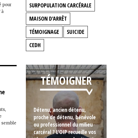
SURPOPULATION CARCÉRALE
lé pour
 à
MAISON D'ARRÊT
TÉMOIGNAGE
SUICIDE
CEDH
TÉMOIGNER
me
Détenu, ancien détenu,
ts,
proche de détenu, bénévole
e
é semble
ou professionnel du milieu
carcéral ? L'OIP recueille vos