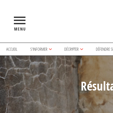
MENU
ACCUEIL
S’INFORMER
DÉCRYPTER
DÉFENDRE S
Résult