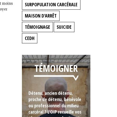
it moins
SURPOPULATION CARCÉRALE
doyer
MAISON D'ARRÊT
TÉMOIGNAGE
SUICIDE
CEDH
TÉMOIGNER
Détenu, ancien détenu,
proche de détenu, bénévole
ou professionnel du milieu
carcéral ? L'OIP recueille vos