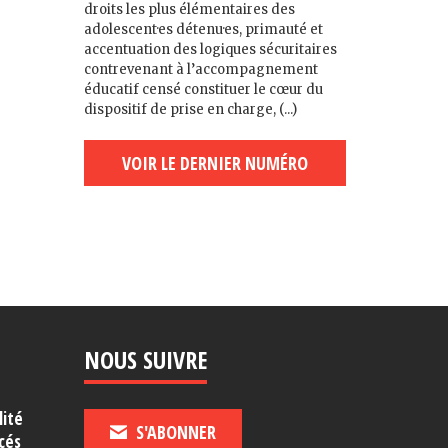
droits les plus élémentaires des
adolescent·es détenu·es, primauté et
accentuation des logiques sécuritaires
contrevenant à l’accompagnement
éducatif censé constituer le cœur du
dispositif de prise en charge, (...)
VOIR LE DERNIER NUMÉRO
NOUS SUIVRE
lité
S'ABONNER
cés