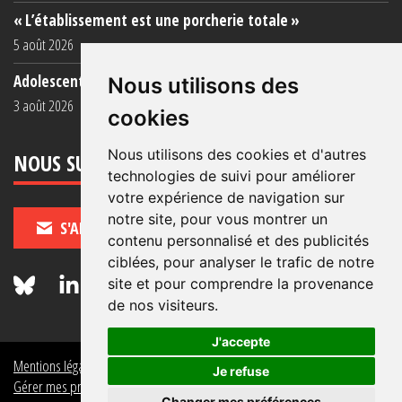
« L’établissement est une porcherie totale »
5 août 2026
Adolescent·es incarcéré·es : une faillite collective
Nous utilisons des
3 août 2026
cookies
Nous utilisons des cookies et d'autres
NOUS SUIVRE
technologies de suivi pour améliorer
votre expérience de navigation sur
notre site, pour vous montrer un
S'ABONNER
contenu personnalisé et des publicités
ciblées, pour analyser le trafic de notre
site et pour comprendre la provenance
de nos visiteurs.
J'accepte
Mentions légales
Crédits
Politique de données personnelles
Je refuse
Gérer mes préférences de données personnelles
Changer mes préférences