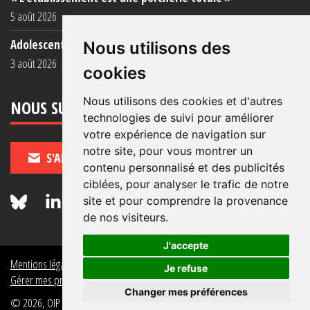
5 août 2026
Adolescent·es incarcéré·es : une faillite collective
Nous utilisons des
3 août 2026
cookies
Nous utilisons des cookies et d'autres
NOUS SUIVRE
technologies de suivi pour améliorer
votre expérience de navigation sur
notre site, pour vous montrer un
S'ABONNER
contenu personnalisé et des publicités
ciblées, pour analyser le trafic de notre
site et pour comprendre la provenance
de nos visiteurs.
J'accepte
Mentions légales
Crédits
Politique de données personnelles
Je refuse
Gérer mes préférences de données personnelles
Changer mes préférences
© 2026, OIP Section FR