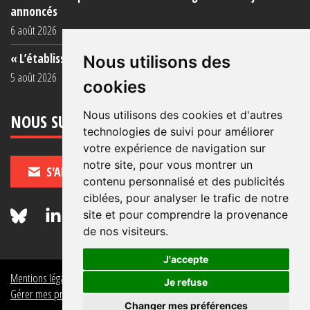
annoncés
6 août 2026
« L’établissement est une porcherie totale »
Nous utilisons des
5 août 2026
cookies
Nous utilisons des cookies et d'autres
NOUS SUIVRE
technologies de suivi pour améliorer
votre expérience de navigation sur
notre site, pour vous montrer un
S'ABONNER
contenu personnalisé et des publicités
ciblées, pour analyser le trafic de notre
site et pour comprendre la provenance
de nos visiteurs.
J'accepte
Mentions légales
Crédits
Politique de données personnelles
Je refuse
Gérer mes préférences de données personnelles
Changer mes préférences