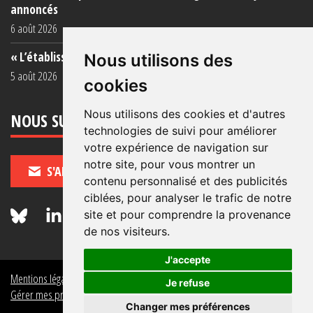
annoncés
6 août 2026
« L’établissement est une porcherie totale »
Nous utilisons des
5 août 2026
cookies
Nous utilisons des cookies et d'autres
NOUS SUIVRE
technologies de suivi pour améliorer
votre expérience de navigation sur
notre site, pour vous montrer un
S'ABONNER
contenu personnalisé et des publicités
ciblées, pour analyser le trafic de notre
site et pour comprendre la provenance
de nos visiteurs.
J'accepte
Mentions légales
Crédits
Politique de données personnelles
Je refuse
Gérer mes préférences de données personnelles
Changer mes préférences