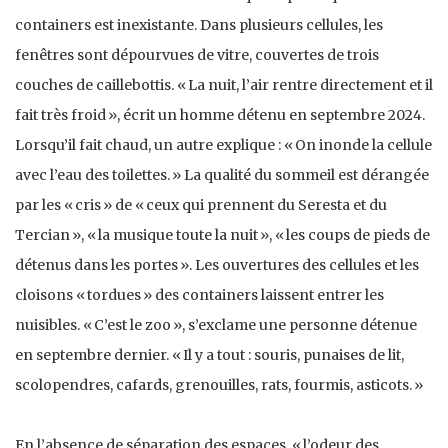
containers est inexistante. Dans plusieurs cellules, les
fenêtres sont dépourvues de vitre, couvertes de trois
couches de caillebottis. « La nuit, l’air rentre directement et il
fait très froid », écrit un homme détenu en septembre 2024.
Lorsqu’il fait chaud, un autre explique : « On inonde la cellule
avec l’eau des toilettes. » La qualité du sommeil est dérangée
par les « cris » de « ceux qui prennent du Seresta et du
Tercian », « la musique toute la nuit », « les coups de pieds de
détenus dans les portes ». Les ouvertures des cellules et les
cloisons « tordues » des containers laissent entrer les
nuisibles. « C’est le zoo », s’exclame une personne détenue
en septembre dernier. « Il y a tout : souris, punaises de lit,
scolopendres, cafards, grenouilles, rats, fourmis, asticots. »
En l’absence de séparation des espaces, « l’odeur des