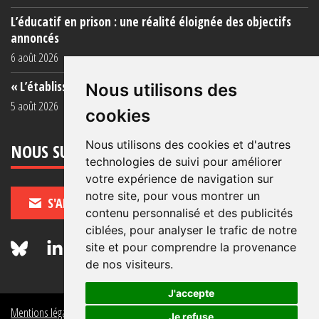
L’éducatif en prison : une réalité éloignée des objectifs
annoncés
6 août 2026
« L’établissement est une porcherie totale »
Nous utilisons des
5 août 2026
cookies
Nous utilisons des cookies et d'autres
NOUS SUIVRE
technologies de suivi pour améliorer
votre expérience de navigation sur
notre site, pour vous montrer un
S'ABONNER
contenu personnalisé et des publicités
ciblées, pour analyser le trafic de notre
site et pour comprendre la provenance
de nos visiteurs.
J'accepte
Mentions légales
Crédits
Politique de données personnelles
Je refuse