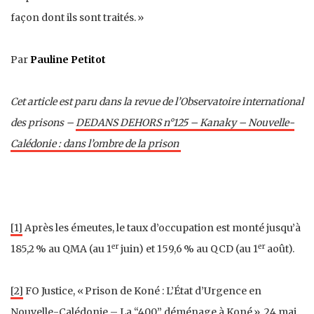
façon dont ils sont traités. »
Par
Pauline Petitot
Cet article est paru dans la revue de l’Observatoire international
des prisons –
DEDANS DEHORS n°125 – Kanaky – Nouvelle-
Calédonie : dans l’ombre de la prison
[1]
Après les émeutes, le taux d’occupation est monté jusqu’à
er
er
185,2 % au QMA (au 1
juin) et 159,6 % au QCD (au 1
août).
[2]
FO Justice, « Prison de Koné : L’État d’Urgence en
Nouvelle-Calédonie – La “400” déménage à Koné », 24 mai