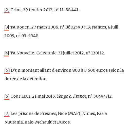
[2]
Crim., 29 février 2012, n° 11-88.441.
[3]
TA Rouen, 27 mars 2008, n° 0602590 ; TA Nantes, 8 juill.
2009, n° 05-5548.
[4]
TA Nouvelle-Calédonie, 31 juillet 2012, n° 120112.
[5]
D’un montant allant d’environ 800 à 5 600 euros selon la
durée de la détention.
[6]
Cour EDH, 21 mai 2015,
Yengo c. France
, n° 50494/12.
[7]
Les prisons de Fresnes, Nice (MAF), Nîmes, Faa’a
Nuutania, Baie-Mahault et Ducos.