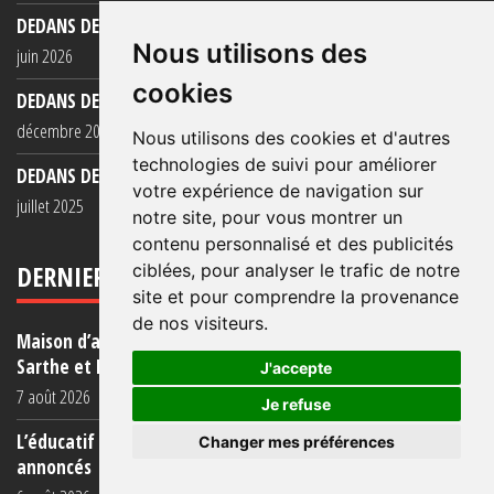
DEDANS DEHORS N°129
Nous utilisons des
juin 2026
cookies
DEDANS DEHORS N°128
décembre 2025
Nous utilisons des cookies et d'autres
technologies de suivi pour améliorer
DEDANS DEHORS N°127
votre expérience de navigation sur
juillet 2025
notre site, pour vous montrer un
contenu personnalisé et des publicités
DERNIERS ARTICLES
ciblées, pour analyser le trafic de notre
site et pour comprendre la provenance
de nos visiteurs.
Maison d’arrêt de Bordeaux-Gradignan : après Condé-sur-
Sarthe et Fresnes courant (...)
J'accepte
7 août 2026
Je refuse
L’éducatif en prison : une réalité éloignée des objectifs
Changer mes préférences
annoncés