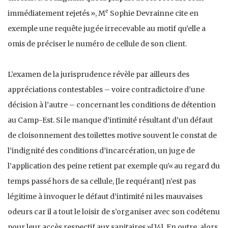
e
immédiatement rejetés », M
Sophie Devrainne cite en
exemple une requête jugée irrecevable au motif qu’elle a
omis de préciser le numéro de cellule de son client.
L’examen de la jurisprudence révèle par ailleurs des
appréciations contestables – voire contradictoire d’une
décision à l’autre – concernant les conditions de détention
au Camp-Est. Si le manque d’intimité résultant d’un défaut
de cloisonnement des toilettes motive souvent le constat de
l’indignité des conditions d’incarcération, un juge de
l’application des peine retient par exemple qu’« au regard du
temps passé hors de sa cellule, [le requérant] n’est pas
légitime à invoquer le défaut d’intimité ni les mauvaises
odeurs car il a tout le loisir de s’organiser avec son codétenu
pour leur accès respectif aux sanitaires »
[14]
. En outre, alors