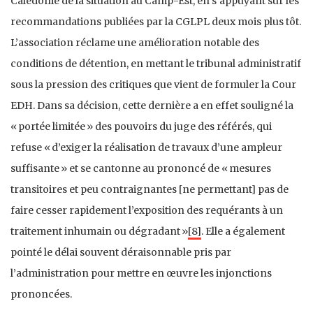
Calédonie de la situation au Camp-Est, en s’appuyant sur les
recommandations publiées par la CGLPL deux mois plus tôt.
L’association réclame une amélioration notable des
conditions de détention, en mettant le tribunal administratif
sous la pression des critiques que vient de formuler la Cour
EDH. Dans sa décision, cette dernière a en effet souligné la
« portée limitée » des pouvoirs du juge des référés, qui
refuse « d’exiger la réalisation de travaux d’une ampleur
suffisante » et se cantonne au prononcé de « mesures
transitoires et peu contraignantes [ne permettant] pas de
faire cesser rapidement l’exposition des requérants à un
traitement inhumain ou dégradant »
[8]
. Elle a également
pointé le délai souvent déraisonnable pris par
l’administration pour mettre en œuvre les injonctions
prononcées.