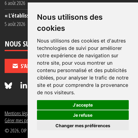
6 août 2026
« L’établissement est une porcherie totale »
Nous utilisons des
5 août 2026
cookies
Nous utilisons des cookies et d'autres
NOUS SUIVRE
technologies de suivi pour améliorer
votre expérience de navigation sur
notre site, pour vous montrer un
S'ABONNER
contenu personnalisé et des publicités
ciblées, pour analyser le trafic de notre
site et pour comprendre la provenance
de nos visiteurs.
J'accepte
Mentions légales
Crédits
Politique de données personnelles
Je refuse
Gérer mes préférences de données personnelles
Changer mes préférences
© 2026, OIP Section FR