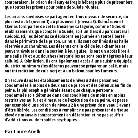
comparaison, la prison de Fleury-Mérogis héberge plus de prisonniers
que toutes les prisons pour peine de Suède réunies.
Les prisons suédoises se partagent en trois niveaux de sécurité, du
plus restrictif (niveau 1) au plus ouvert (niveau 3). Kolmården et
Skenäs font partie de cette troisième catégorie, comme 16 des 47
établissements que compte la Suède, soit un tiers du parc carcéral
suédois. Ici, les détenus se déplacent en journée en toute liberté
dans le périmètre de la prison. La nuit, ils sont confinés dans l’aile
réservée aux chambres. Les détenus ont la clé de leur chambre et
peuvent évoluer dans la section à leur guise. Ils ont un accès libre à
une salle TV et aux douches (lorsqu’elles ne sont pas intégrées à leur
cellule). A Kolmården, ils ont également accès à une cuisine équipée
du strict minimum (les détenus peuvent se préparer un café, mais
ont interdiction de cuisiner) et à un balcon pour les fumeurs.
On trouve dans les établissements de niveau 3 des personnes
condamnées à moins de deux ans de prison et des détenus en fin de
peine, la philosophie générale étant que chaque personne
condamnée soit détenue dans des conditions de moins en moins
restrictives au fur et à mesure de l’exécution de sa peine, et passe
par exemple d’une prison de niveau 2 à une prison de niveau 3 avant
d’être libérée. Les conditions à remplir : ne pas présenter de risque
élevé de mauvais comportement en détention et ne pas souffrir
d’addictions ou de troubles psychiques.
Par Laure Anelli