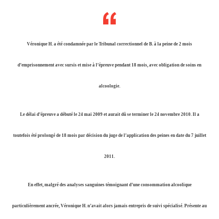
Véronique H. a été condamnée par le Tribunal correctionnel de B. à la peine de 2 mois
d’emprisonnement avec sursis et mise à l’épreuve pendant 18 mois, avec obligation de soins en
alcoologie.
Le délai d’épreuve a débuté le 24 mai 2009 et aurait dû se terminer le 24 novembre 2010. Il a
toutefois été prolongé de 18 mois par décision du juge de l’application des peines en date du 7 juillet
2011.
En effet, malgré des analyses sanguines témoignant d’une consommation alcoolique
particulièrement ancrée, Véronique H. n’avait alors jamais entrepris de suivi spécialisé. Présente au