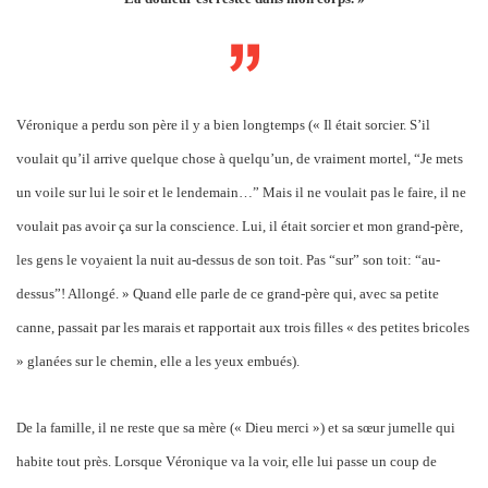
Véronique a perdu son père il y a bien longtemps (« Il était sorcier. S’il
voulait qu’il arrive quelque chose à quelqu’un, de vraiment mortel, “Je mets
un voile sur lui le soir et le lendemain…” Mais il ne voulait pas le faire, il ne
voulait pas avoir ça sur la conscience. Lui, il était sorcier et mon grand-père,
les gens le voyaient la nuit au-dessus de son toit. Pas “sur” son toit: “au-
dessus”! Allongé. » Quand elle parle de ce grand-père qui, avec sa petite
canne, passait par les marais et rapportait aux trois filles « des petites bricoles
» glanées sur le chemin, elle a les yeux embués).
De la famille, il ne reste que sa mère (« Dieu merci ») et sa sœur jumelle qui
habite tout près. Lorsque Véronique va la voir, elle lui passe un coup de