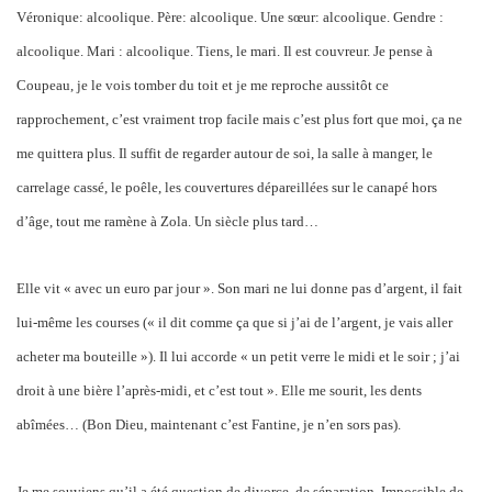
Véronique: alcoolique. Père: alcoolique. Une sœur: alcoolique. Gendre :
alcoolique. Mari : alcoolique. Tiens, le mari. Il est couvreur. Je pense à
Coupeau, je le vois tomber du toit et je me reproche aussitôt ce
rapprochement, c’est vraiment trop facile mais c’est plus fort que moi, ça ne
me quittera plus. Il suffit de regarder autour de soi, la salle à manger, le
carrelage cassé, le poêle, les couvertures dépareillées sur le canapé hors
d’âge, tout me ramène à Zola. Un siècle plus tard…
Elle vit « avec un euro par jour ». Son mari ne lui donne pas d’argent, il fait
lui-même les courses (« il dit comme ça que si j’ai de l’argent, je vais aller
acheter ma bouteille »). Il lui accorde « un petit verre le midi et le soir ; j’ai
droit à une bière l’après-midi, et c’est tout ». Elle me sourit, les dents
abîmées… (Bon Dieu, maintenant c’est Fantine, je n’en sors pas).
Je me souviens qu’il a été question de divorce, de séparation. Impossible de